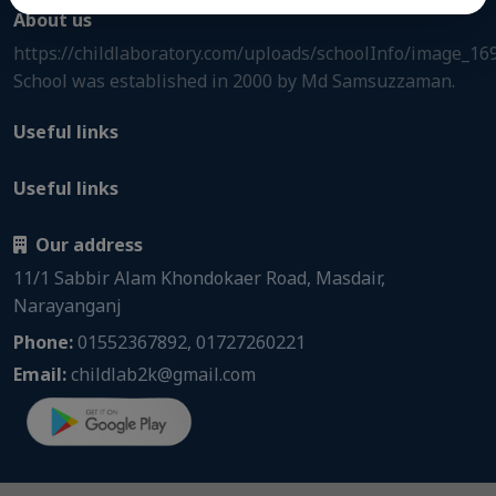
About us
https://childlaboratory.com/uploads/schoolInfo/image_1
School was established in 2000 by Md Samsuzzaman.
Useful links
Useful links
Our address
11/1 Sabbir Alam Khondokaer Road, Masdair,
Narayanganj
Phone:
01552367892, 01727260221
Email:
childlab2k@gmail.com