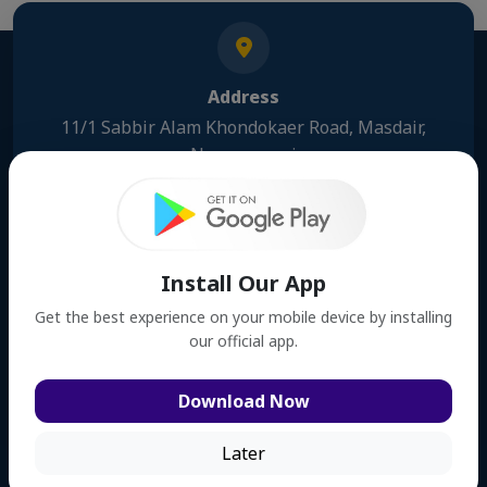
Address
11/1 Sabbir Alam Khondokaer Road, Masdair,
Narayanganj
Phone Number
01552367892, 01727260221
Install Our App
Get the best experience on your mobile device by installing
our official app.
Email Address
childlab2k@gmail.com
Download Now
Later