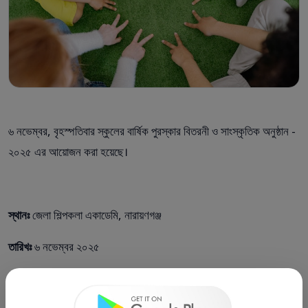
৬ নভেম্বর, বৃহস্পতিবার স্কুলের বার্ষিক পুরস্কার বিতরনী ও সাংস্কৃতিক অনুষ্ঠান -
২০২৫ এর আয়োজন করা হয়েছে।
স্থানঃ
জেলা শিল্পকলা একাডেমি, নারায়ণগঞ্জ
তারিখঃ
৬ নভেম্বর ২০২৫
সময়ঃ
দুপুর ২টা