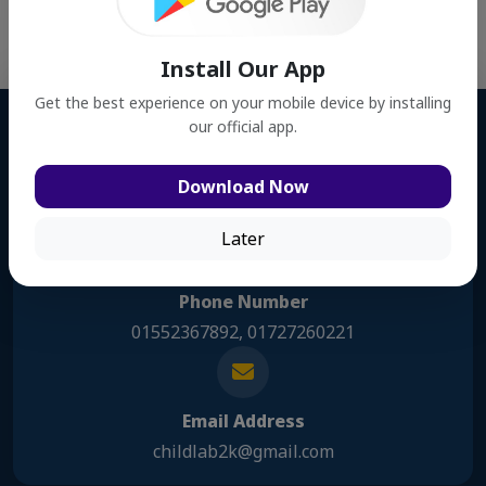
Download PDF
Back to Events
Install Our App
Get the best experience on your mobile device by installing
our official app.
Address
11/1 Sabbir Alam Khondokaer Road, Masdair,
Download Now
Narayanganj
Later
Phone Number
01552367892, 01727260221
Email Address
childlab2k@gmail.com